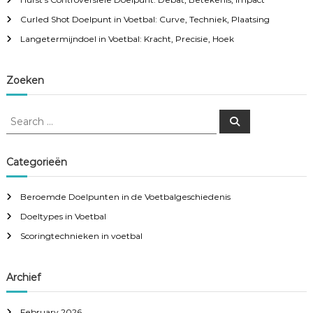
Curled Shot Doelpunt in Voetbal: Curve, Techniek, Plaatsing
Langetermijndoel in Voetbal: Kracht, Precisie, Hoek
Zoeken
S
S
e
e
a
a
r
c
r
Categorieën
h
c
h
Beroemde Doelpunten in de Voetbalgeschiedenis
f
Doeltypes in Voetbal
o
r
Scoringtechnieken in voetbal
:
Archief
February 2026