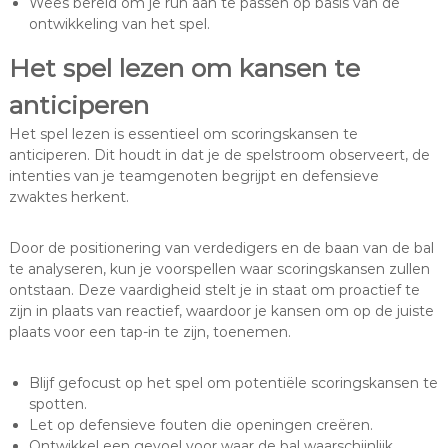
Wees bereid om je run aan te passen op basis van de
ontwikkeling van het spel.
Het spel lezen om kansen te
anticiperen
Het spel lezen is essentieel om scoringskansen te
anticiperen. Dit houdt in dat je de spelstroom observeert, de
intenties van je teamgenoten begrijpt en defensieve
zwaktes herkent.
Door de positionering van verdedigers en de baan van de bal
te analyseren, kun je voorspellen waar scoringskansen zullen
ontstaan. Deze vaardigheid stelt je in staat om proactief te
zijn in plaats van reactief, waardoor je kansen om op de juiste
plaats voor een tap-in te zijn, toenemen.
Blijf gefocust op het spel om potentiële scoringskansen te
spotten.
Let op defensieve fouten die openingen creëren.
Ontwikkel een gevoel voor waar de bal waarschijnlijk