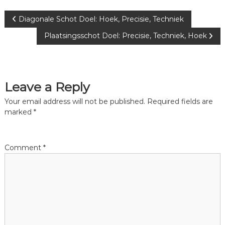
P
Diagonale Schot Doel: Hoek, Precisie, Techniek
Plaatsingsschot Doel: Precisie, Techniek, Hoek
o
s
Leave a Reply
t
Your email address will not be published.
Required fields are
n
marked
*
a
Comment
*
v
i
g
a