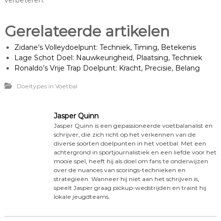
verbeteren.
Gerelateerde artikelen
Zidane’s Volleydoelpunt: Techniek, Timing, Betekenis
Lage Schot Doel: Nauwkeurigheid, Plaatsing, Techniek
Ronaldo’s Vrije Trap Doelpunt: Kracht, Precisie, Belang
Doeltypes in Voetbal
Jasper Quinn
Jasper Quinn is een gepassioneerde voetbalanalist en
schrijver, die zich richt op het verkennen van de
diverse soorten doelpunten in het voetbal. Met een
achtergrond in sportjournalistiek en een liefde voor het
mooie spel, heeft hij als doel om fans te onderwijzen
over de nuances van scorings-technieken en
strategieën. Wanneer hij niet aan het schrijven is,
speelt Jasper graag pickup-wedstrijden en traint hij
lokale jeugdteams.