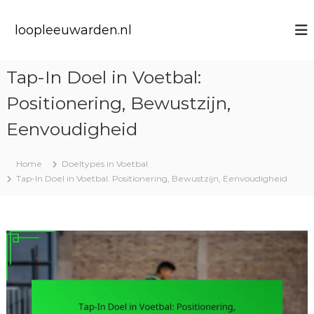
S
k
loopleeuwarden.nl
i
p
t
Tap-In Doel in Voetbal:
o
c
Positionering, Bewustzijn,
o
n
Eenvoudigheid
t
e
Home
Doeltypes in Voetbal
n
Tap-In Doel in Voetbal: Positionering, Bewustzijn, Eenvoudigheid
t