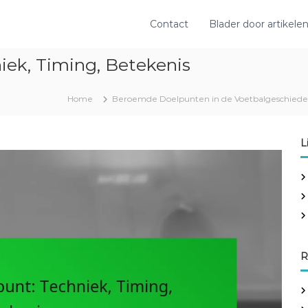
Contact
Blader door artikele
niek, Timing, Betekenis
Home
Beroemde Doelpunten in de Voetbalgeschiede
L
R