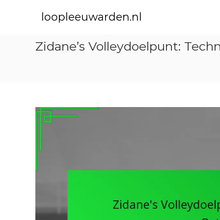
S
k
loopleeuwarden.nl
i
p
Zidane’s Volleydoelpunt: Tech
t
o
c
o
n
t
e
n
t