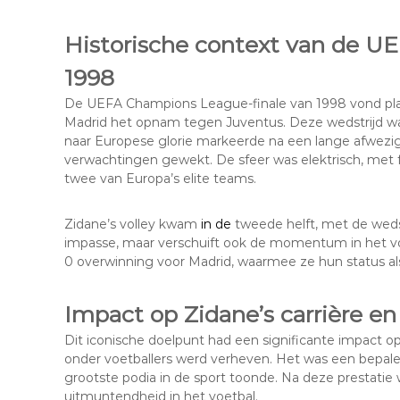
Historische context van de U
1998
De UEFA Champions League-finale van 1998 vond pla
Madrid het opnam tegen Juventus. Deze wedstrijd wa
naar Europese glorie markeerde na een lange afwezig
verwachtingen gewekt. De sfeer was elektrisch, met f
twee van Europa’s elite teams.
Zidane’s volley kwam
in de
tweede helft, met de wedstr
impasse, maar verschuift ook de momentum in het vo
0 overwinning voor Madrid, waarmee ze hun status al
Impact op Zidane’s carrière en
Dit iconische doelpunt had een significante impact op 
onder voetballers werd verheven. Het was een bepale
grootste podia in de sport toonde. Na deze prestat
uitmuntendheid in het voetbal.