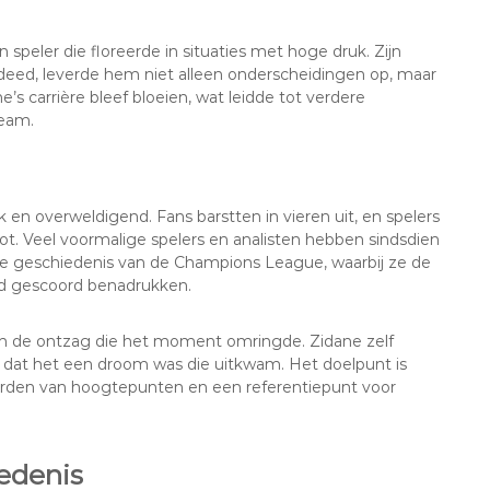
 speler die floreerde in situaties met hoge druk. Zijn
eed, leverde hem niet alleen onderscheidingen op, maar
’s carrière bleef bloeien, wat leidde tot verdere
team.
 en overweldigend. Fans barstten in vieren uit, en spelers
ot. Veel voormalige spelers en analisten hebben sindsdien
de geschiedenis van de Champions League, waarbij ze de
rd gescoord benadrukken.
n de ontzag die het moment omringde. Zidane zelf
 dat het een droom was die uitkwam. Het doelpunt is
worden van hoogtepunten en een referentiepunt voor
edenis