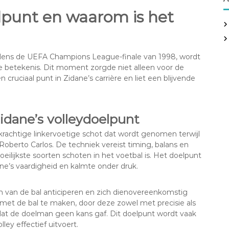
elpunt en waarom is het
ijdens de UEFA Champions League-finale van 1998, wordt
he betekenis. Dit moment zorgde niet alleen voor de
ruciaal punt in Zidane’s carrière en liet een blijvende
Zidane’s volleydoelpunt
rachtige linkervoetige schot dat wordt genomen terwijl
Roberto Carlos. De techniek vereist timing, balans en
eilijkste soorten schoten in het voetbal is. Het doelpunt
ne’s vaardigheid en kalmte onder druk.
an van de bal anticiperen en zich dienovereenkomstig
et de bal te maken, door deze zowel met precisie als
t dat de doelman geen kans gaf. Dit doelpunt wordt vaak
ey effectief uitvoert.