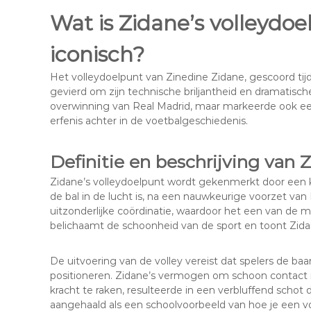
Wat is Zidane’s volleydo
iconisch?
Het volleydoelpunt van Zinedine Zidane, gescoord t
gevierd om zijn technische briljantheid en dramatisc
overwinning van Real Madrid, maar markeerde ook een c
erfenis achter in de voetbalgeschiedenis.
Definitie en beschrijving van 
Zidane’s volleydoelpunt wordt gekenmerkt door een k
de bal in de lucht is, na een nauwkeurige voorzet van 
uitzonderlijke coördinatie, waardoor het een van de mo
belichaamt de schoonheid van de sport en toont Zida
De uitvoering van de volley vereist dat spelers de ba
positioneren. Zidane’s vermogen om schoon contact m
kracht te raken, resulteerde in een verbluffend scho
aangehaald als een schoolvoorbeeld van hoe je een voll