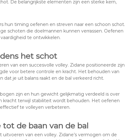
chot. De belangrijkste elementen zijn een sterke kern,
rs hun timing oefenen en streven naar een schoon schot.
htige schoten die doelmannen kunnen verrassen. Oefenen
vaardigheid te ontwikkelen.
jdens het schot
ren van een succesvolle volley. Zidane positioneerde zijn
orgde voor betere controle en kracht. Het behouden van
dat je uit balans raakt en de bal verkeerd richt.
ogen zijn en hun gewicht gelijkmatig verdeeld is over
kracht terwijl stabiliteit wordt behouden. Het oefenen
ffectief te volleyen verbeteren.
e tot de baan van de bal
et uitvoeren van een volley. Zidane’s vermogen om de