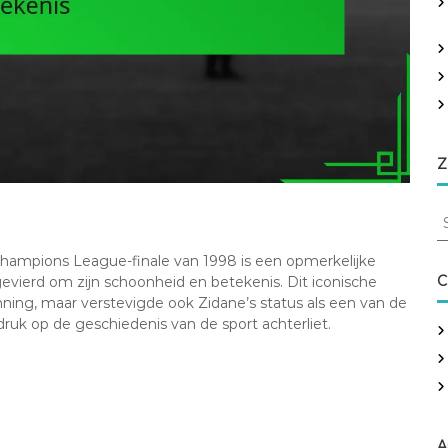
Z
S
e
a
hampions League-finale van 1998 is een opmerkelijke
r
C
evierd om zijn schoonheid en betekenis. Dit iconische
c
ing, maar verstevigde ook Zidane’s status als een van de
h
druk op de geschiedenis van de sport achterliet.
f
o
r
:
A