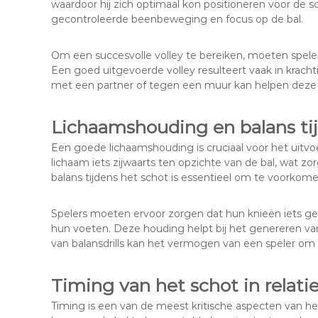
waardoor hij zich optimaal kon positioneren voor de s
gecontroleerde beenbeweging en focus op de bal.
Om een succesvolle volley te bereiken, moeten spele
Een goed uitgevoerde volley resulteert vaak in krac
met een partner of tegen een muur kan helpen deze 
Lichaamshouding en balans ti
Een goede lichaamshouding is cruciaal voor het uitvoe
lichaam iets zijwaarts ten opzichte van de bal, wat z
balans tijdens het schot is essentieel om te voorkomen 
Spelers moeten ervoor zorgen dat hun knieën iets geb
hun voeten. Deze houding helpt bij het genereren van 
van balansdrills kan het vermogen van een speler om e
Timing van het schot in relati
Timing is een van de meest kritische aspecten van h