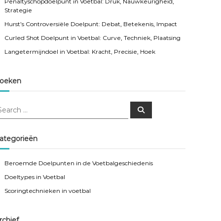
Penaltyschopdoelpunt in Voetbal: Druk, Nauwkeurigheid,
Strategie
Hurst’s Controversiële Doelpunt: Debat, Betekenis, Impact
Curled Shot Doelpunt in Voetbal: Curve, Techniek, Plaatsing
Langetermijndoel in Voetbal: Kracht, Precisie, Hoek
oeken
S
e
a
r
c
ategorieën
h
Beroemde Doelpunten in de Voetbalgeschiedenis
Doeltypes in Voetbal
Scoringtechnieken in voetbal
rchief