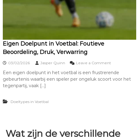
,
N
a
u
w
k
e
u
Eigen Doelpunt in Voetbal: Foutieve
r
Beoordeling, Druk, Verwarring
i
g
o
03/02/2026
Jasper Quinn
Leave a Comment
h
n
e
Een eigen doelpunt in het voetbal is een frustrerende
E
i
gebeurtenis waarbij een speler per ongeluk scoort voor het
i
d
g
tegenpartij, vaak […]
,
e
K
n
r
Doeltypes in Voetbal
D
a
o
c
e
h
l
t
p
u
Wat zijn de verschillende
n