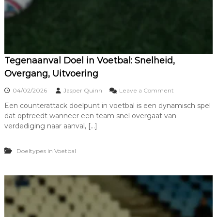
:
T
e
c
h
n
i
Tegenaanval Doel in Voetbal: Snelheid,
e
Overgang, Uitvoering
k
,
o
04/02/2026
Jasper Quinn
Leave a Comment
S
n
c
Een counterattack doelpunt in voetbal is een dynamisch spel
T
h
dat optreedt wanneer een team snel overgaat van
e
o
g
verdediging naar aanval, […]
o
e
n
n
h
Doeltypes in Voetbal
a
e
a
i
n
d
v
,
a
E
l
r
D
f
o
e