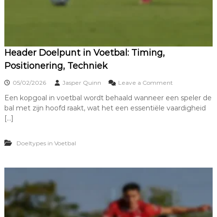
r
a
c
h
t
,
Header Doelpunt in Voetbal: Timing,
P
Positionering, Techniek
r
e
o
05/02/2026
Jasper Quinn
Leave a Comment
c
n
i
Een kopgoal in voetbal wordt behaald wanneer een speler de
H
s
bal met zijn hoofd raakt, wat het een essentiële vaardigheid
e
i
a
[…]
e
d
,
e
H
Doeltypes in Voetbal
r
o
D
e
o
k
e
l
p
u
n
t