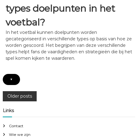
t
types doelpunten in het
i
n
V
voetbal?
o
e
In het voetbal kunnen doelpunten worden
t
gecategoriseerd in verschillende types op basis van hoe ze
b
worden gescoord. Het begrijpen van deze verschillende
a
types helpt fans de vaardigheden en strategieën die bij het
l
:
spel komen kijken te waarderen.
F
o
u
t
▾
i
e
P
Older posts
v
e
B
o
Links
e
o
s
o
Contact
r
Wie we zijn
d