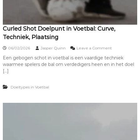
t
:
D
e
b
Curled Shot Doelpunt in Voetbal: Curve,
a
Techniek, Plaatsing
t
,
o
06/02/2026
Jasper Quinn
Leave a Comment
B
n
e
Een gebogen schot in voetbal is een vaardige techniek
C
t
waarmee spelers de bal om verdedigers heen en in het doel
u
e
r
[…]
k
l
e
e
n
Doeltypes in Voetbal
d
i
S
s
h
,
o
I
t
m
D
p
o
a
e
c
l
t
p