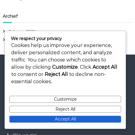
:
Archief
February 2026
We respect your privacy
January 2026
Cookies help us improve your experience,
deliver personalized content, and analyze
traffic. You can choose which cookies to
allow by clicking
Customize
. Click
Accept All
to consent or
Reject All
to decline non-
essential cookies.
Juridisch
Contact
Customize
Jouw privacy
Reject All
Cookies en tracking
Accept All
Algemene voorwaarden