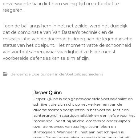
onverwachte baan liet hem weinig tijd om effectief te
reageren.
Toen de bal langs hem in het net zeilde, werd het duidelijk
dat de combinatie van Van Basten’s techniek en de
miscalculatie van de doelman bijdroeg aan de legendarische
status van het doelpunt. Het moment vatte de schoonheid
van voetbal samen, waar vaardigheid zelfs de meest
voorbereide defensies kan te slim af zijn.
Beroemde Doelpunten in de Voetbalgeschiedenis
Jasper Quinn
Jasper Quinn is een gepassioneerde voetbalanalist en
schrijver, die zich richt op het verkennen van de
diverse soorten doelpunten in het voetbal. Met een
achtergrond in sportjournalistiek en een liefde voor het
mooie spel, heeft hij als doel om fans te onderwijzen
over de nuances van scorings-technieken en
strategieën. Wanneer hij niet aan het schrijven is,
speelt Jasper graag pickup-wedstrijden en traint hij