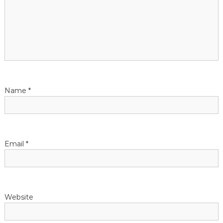
g
a
t
i
Name
*
o
n
Email
*
Website