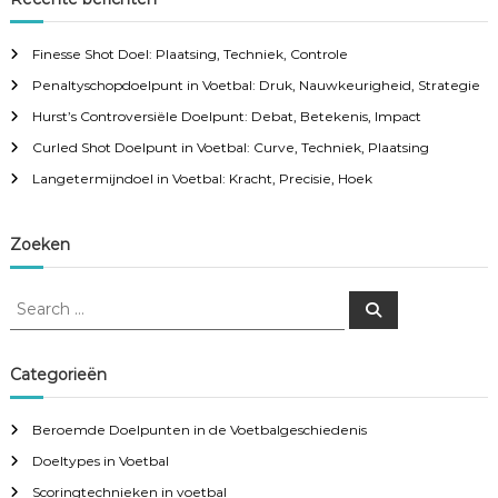
Finesse Shot Doel: Plaatsing, Techniek, Controle
Penaltyschopdoelpunt in Voetbal: Druk, Nauwkeurigheid, Strategie
Hurst’s Controversiële Doelpunt: Debat, Betekenis, Impact
Curled Shot Doelpunt in Voetbal: Curve, Techniek, Plaatsing
Langetermijndoel in Voetbal: Kracht, Precisie, Hoek
Zoeken
S
S
e
e
a
a
r
c
r
Categorieën
h
c
h
Beroemde Doelpunten in de Voetbalgeschiedenis
f
Doeltypes in Voetbal
o
r
Scoringtechnieken in voetbal