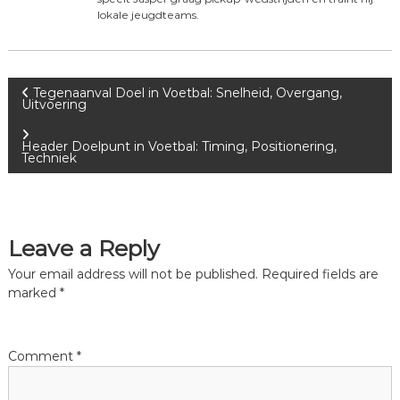
lokale jeugdteams.
P
Tegenaanval Doel in Voetbal: Snelheid, Overgang,
Uitvoering
o
Header Doelpunt in Voetbal: Timing, Positionering,
Techniek
s
t
Leave a Reply
n
Your email address will not be published.
Required fields are
a
marked
*
v
Comment
*
i