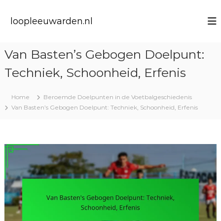
S
k
loopleeuwarden.nl
i
p
t
Van Basten’s Gebogen Doelpunt:
o
c
Techniek, Schoonheid, Erfenis
o
n
t
Home
Beroemde Doelpunten in de Voetbalgeschiedenis
e
Van Basten’s Gebogen Doelpunt: Techniek, Schoonheid, Erfenis
n
t