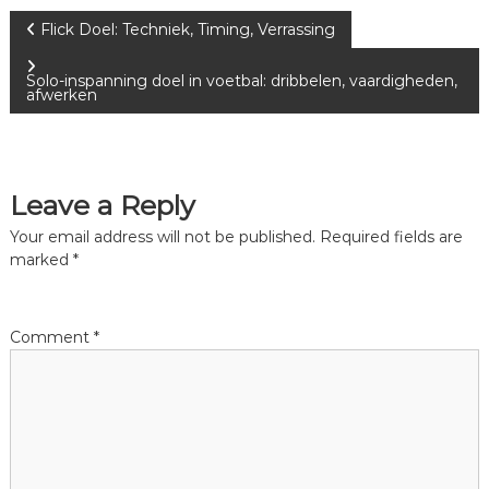
P
Flick Doel: Techniek, Timing, Verrassing
o
Solo-inspanning doel in voetbal: dribbelen, vaardigheden,
afwerken
s
t
Leave a Reply
n
Your email address will not be published.
Required fields are
marked
*
a
v
Comment
*
i
g
a