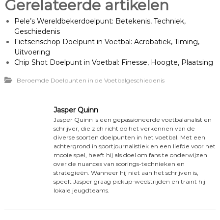
Gerelateerde artikelen
Pele’s Wereldbekerdoelpunt: Betekenis, Techniek,
Geschiedenis
Fietsenschop Doelpunt in Voetbal: Acrobatiek, Timing,
Uitvoering
Chip Shot Doelpunt in Voetbal: Finesse, Hoogte, Plaatsing
Beroemde Doelpunten in de Voetbalgeschiedenis
Jasper Quinn
Jasper Quinn is een gepassioneerde voetbalanalist en
schrijver, die zich richt op het verkennen van de
diverse soorten doelpunten in het voetbal. Met een
achtergrond in sportjournalistiek en een liefde voor het
mooie spel, heeft hij als doel om fans te onderwijzen
over de nuances van scorings-technieken en
strategieën. Wanneer hij niet aan het schrijven is,
speelt Jasper graag pickup-wedstrijden en traint hij
lokale jeugdteams.