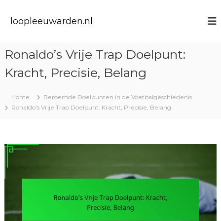
S
k
loopleeuwarden.nl
i
p
t
Ronaldo’s Vrije Trap Doelpunt:
o
c
Kracht, Precisie, Belang
o
n
t
Home
Beroemde Doelpunten in de Voetbalgeschiedenis
e
Ronaldo’s Vrije Trap Doelpunt: Kracht, Precisie, Belang
n
t