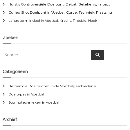
Hurst’s Controversiële Doelpunt: Debat, Betekenis, Impact
Curled Shot Doelpunt in Voetbal: Curve, Techniek, Plaatsing
Langetermijndoel in Voetbal: Kracht, Precisie, Hoek
Zoeken
S
S
e
e
a
a
r
c
r
Categorieën
h
c
h
Beroemde Doelpunten in de Voetbalgeschiedenis
f
Doeltypes in Voetbal
o
r
Scoringtechnieken in voetbal
:
Archief