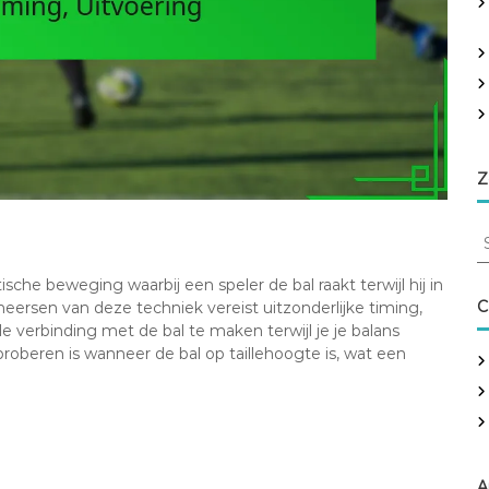
Z
S
e
a
sche beweging waarbij een speler de bal raakt terwijl hij in
r
C
heersen van deze techniek vereist uitzonderlijke timing,
c
 verbinding met de bal te maken terwijl je je balans
h
oberen is wanneer de bal op taillehoogte is, wat een
f
o
r
:
A