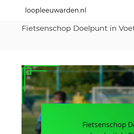
S
k
loopleeuwarden.nl
i
p
Fietsenschop Doelpunt in Voet
t
o
c
o
n
t
e
n
t