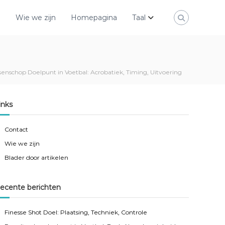
n
Wie we zijn
Homepagina
Taal
senschop Doelpunt in Voetbal: Acrobatiek, Timing, Uitvoering
inks
Contact
Wie we zijn
Blader door artikelen
ecente berichten
Finesse Shot Doel: Plaatsing, Techniek, Controle