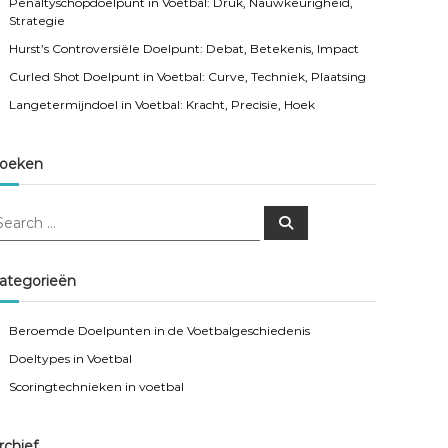
Penaltyschopdoelpunt in Voetbal: Druk, Nauwkeurigheid,
Strategie
Hurst’s Controversiële Doelpunt: Debat, Betekenis, Impact
Curled Shot Doelpunt in Voetbal: Curve, Techniek, Plaatsing
Langetermijndoel in Voetbal: Kracht, Precisie, Hoek
oeken
S
e
a
r
c
ategorieën
h
Beroemde Doelpunten in de Voetbalgeschiedenis
Doeltypes in Voetbal
Scoringtechnieken in voetbal
rchief