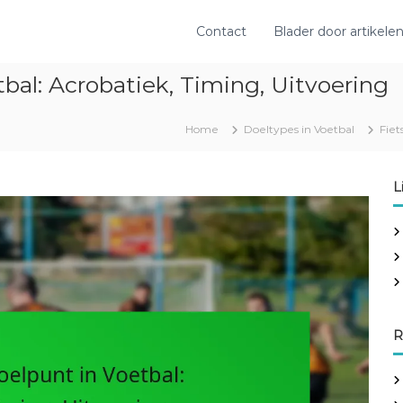
Contact
Blader door artikele
bal: Acrobatiek, Timing, Uitvoering
Home
Doeltypes in Voetbal
Fiet
L
R