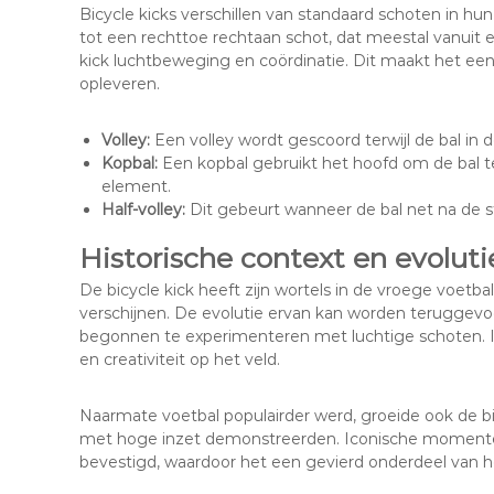
Bicycle kicks verschillen van standaard schoten in hun
tot een rechttoe rechtaan schot, dat meestal vanuit e
kick luchtbeweging en coördinatie. Dit maakt het een
opleveren.
Volley:
Een volley wordt gescoord terwijl de bal in de
Kopbal:
Een kopbal gebruikt het hoofd om de bal te
element.
Half-volley:
Dit gebeurt wanneer de bal net na de st
Historische context en evoluti
De bicycle kick heeft zijn wortels in de vroege voetbal
verschijnen. De evolutie ervan kan worden teruggevo
begonnen te experimenteren met luchtige schoten. In
en creativiteit op het veld.
Naarmate voetbal populairder werd, groeide ook de bic
met hoge inzet demonstreerden. Iconische momenten
bevestigd, waardoor het een gevierd onderdeel van h