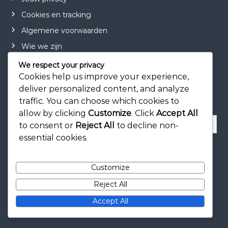
Cookies en tracking
Algemene voorwaarden
Wie we zijn
We respect your privacy
Cookies help us improve your experience,
deliver personalized content, and analyze
Zoeken
traffic. You can choose which cookies to
allow by clicking
Customize
. Click
Accept All
S
to consent or
Reject All
to decline non-
e
essential cookies.
a
S
e
r
a
r
c
c
Customize
h
h
f
Reject All
o
Accept All
r
: