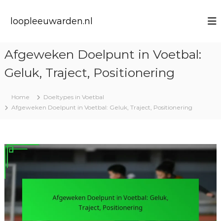
S
k
loopleeuwarden.nl
i
p
t
Afgeweken Doelpunt in Voetbal:
o
c
Geluk, Traject, Positionering
o
n
t
Home
Doeltypes in Voetbal
e
Afgeweken Doelpunt in Voetbal: Geluk, Traject, Positionering
n
t