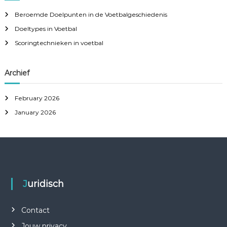
h
Beroemde Doelpunten in de Voetbalgeschiedenis
f
Doeltypes in Voetbal
o
r
Scoringtechnieken in voetbal
:
Archief
February 2026
January 2026
Juridisch
Contact
Jouw privacy