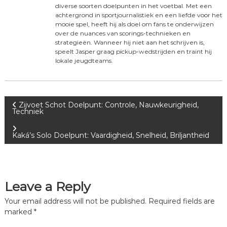
diverse soorten doelpunten in het voetbal. Met een
achtergrond in sportjournalistiek en een liefde voor het
mooie spel, heeft hij als doel om fans te onderwijzen
over de nuances van scorings-technieken en
strategieën. Wanneer hij niet aan het schrijven is,
speelt Jasper graag pickup-wedstrijden en traint hij
lokale jeugdteams.
P
Zijvoet Schot Doelpunt: Controle, Nauwkeurigheid,
Techniek
o
Kaká’s Solo Doelpunt: Vaardigheid, Snelheid, Briljantheid
s
t
Leave a Reply
n
Your email address will not be published.
Required fields are
marked
*
a