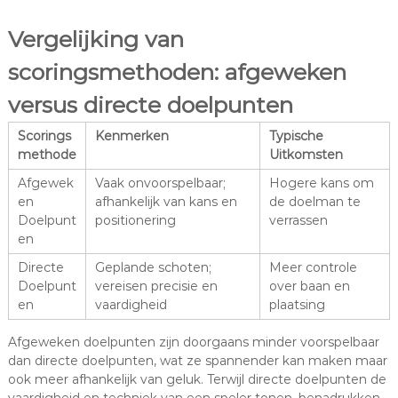
Vergelijking van
scoringsmethoden: afgeweken
versus directe doelpunten
Scorings
Kenmerken
Typische
methode
Uitkomsten
Afgewek
Vaak onvoorspelbaar;
Hogere kans om
en
afhankelijk van kans en
de doelman te
Doelpunt
positionering
verrassen
en
Directe
Geplande schoten;
Meer controle
Doelpunt
vereisen precisie en
over baan en
en
vaardigheid
plaatsing
Afgeweken doelpunten zijn doorgaans minder voorspelbaar
dan directe doelpunten, wat ze spannender kan maken maar
ook meer afhankelijk van geluk. Terwijl directe doelpunten de
vaardigheid en techniek van een speler tonen, benadrukken