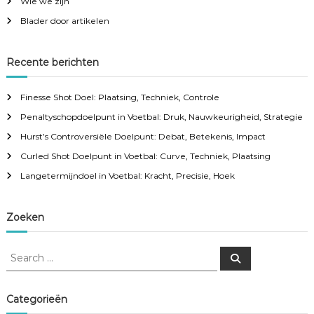
Wie we zijn
Blader door artikelen
Recente berichten
Finesse Shot Doel: Plaatsing, Techniek, Controle
Penaltyschopdoelpunt in Voetbal: Druk, Nauwkeurigheid, Strategie
Hurst’s Controversiële Doelpunt: Debat, Betekenis, Impact
Curled Shot Doelpunt in Voetbal: Curve, Techniek, Plaatsing
Langetermijndoel in Voetbal: Kracht, Precisie, Hoek
Zoeken
S
S
e
e
a
a
r
c
r
Categorieën
h
c