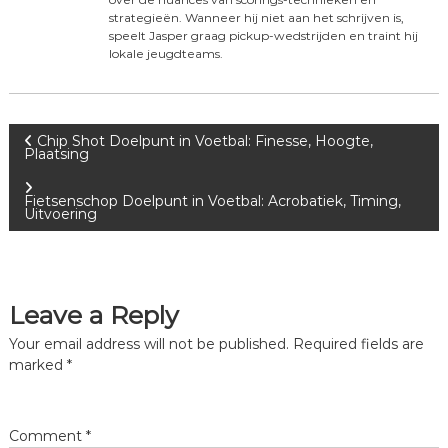
strategieën. Wanneer hij niet aan het schrijven is,
speelt Jasper graag pickup-wedstrijden en traint hij
lokale jeugdteams.
P
Chip Shot Doelpunt in Voetbal: Finesse, Hoogte,
Plaatsing
o
Fietsenschop Doelpunt in Voetbal: Acrobatiek, Timing,
Uitvoering
s
t
Leave a Reply
n
Your email address will not be published.
Required fields are
a
marked
*
v
Comment
*