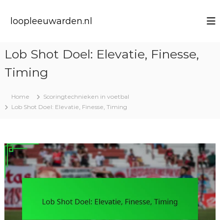
S
k
loopleeuwarden.nl
i
p
t
Lob Shot Doel: Elevatie, Finesse,
o
c
Timing
o
n
t
Home
Scoringtechnieken in voetbal
e
Lob Shot Doel: Elevatie, Finesse, Timing
n
t