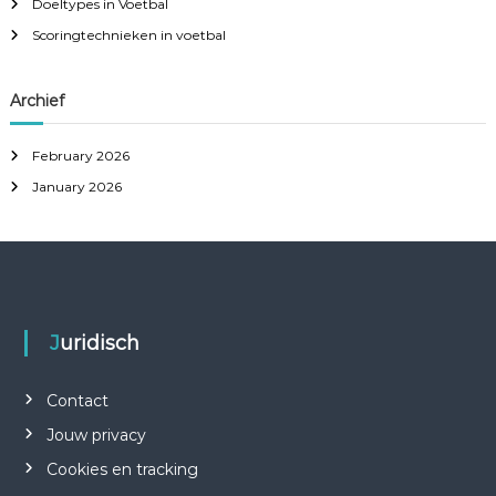
Doeltypes in Voetbal
o
r
Scoringtechnieken in voetbal
:
Archief
February 2026
January 2026
Juridisch
Contact
Jouw privacy
Cookies en tracking