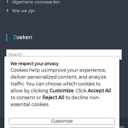
Algemene voorwaarden
Wie we zijn
Zoeken
S
e
We respect your privacy
a
S
e
Cookies help us improve your experience,
r
a
r
c
deliver personalized content, and analyze
c
h
h
traffic. You can choose which cookies to
f
allow by clicking
Customize
. Click
Accept All
o
to consent or
Reject All
to decline non-
r
essential cookies.
:
Customize
Copyright © 2026
loopleeuwarden.nl
All rights reserved. Theme:
Flash