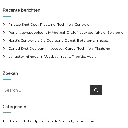
Recente berichten
Finesse Shot Doel: Plaatsing, Techniek, Controle
Penaltyschopdoelpunt in Voetbal: Druk, Nauwkeurigheid, Strategie
Hurst’s Controversiële Doelpunt: Debat, Betekenis, Impact
Curled Shot Doelpunt in Voetbal: Curve, Techniek, Plaatsing
Langetermijndoel in Voetbal: Kracht, Precisie, Hoek
Zoeken
S
S
e
e
a
a
r
c
r
Categorieën
h
c
h
Beroemde Doelpunten in de Voetbalgeschiedenis
f