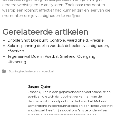
eerdere wedstrijden te analyseren. Zoek naar momenten
waarop een lobshot effectief had kunnen zijn en leer van die
momenten om je vaardigheden te verfijnen.
Gerelateerde artikelen
Dribble Shot Doelpunt: Controle, Vaardigheid, Precisie
Solo-inspanning doel in voetbal: dribbelen, vaardigheden,
afwerken
Tegenaanval Doel in Voetbal: Snelheid, Overgang,
Uitvoering
Scoringtechnieken in voetbal
Jasper Quinn
Jasper Quinn is een gepassioneerde voetbalanalist en
schrijver, die zich richt op het verkennen van de
diverse soorten doelpunten in het voetbal. Met een
achtergrond in sportjournalistiek en een liefde voor het
mooie spel, heeft hij als doel om fans te onderwijzen
over de nuances van scorings-technieken en