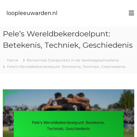
S
k
loopleeuwarden.nl
i
p
t
Pele’s Wereldbekerdoelpunt:
o
c
Betekenis, Techniek, Geschiedenis
o
n
t
Home
Beroemde Doelpunten in de Voetbalgeschiedenis
e
Pele’s Wereldbekerdoelpunt: Betekenis, Techniek, Geschiedenis
n
t