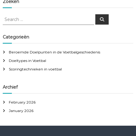
Zoeken
S
S
e
e
a
a
r
c
r
Categorieën
h
c
h
Beroemde Doelpunten in de Voetbalgeschiedenis
f
Doeltypes in Voetbal
o
r
Scoringtechnieken in voetbal
:
Archief
February 2026
January 2026