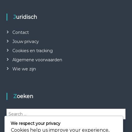
Juridisch
Contact
Jouw privacy
Cookies en tracking
Algemene voorwaarden
Wie we zijn
Zoeken
S
e
We respect your privacy
a
S
e
Cookies help us improve your experience,
r
a