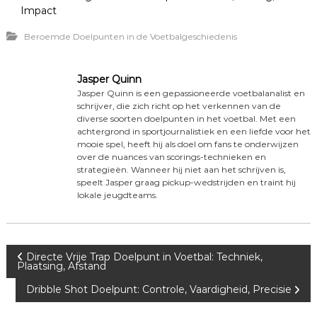
Impact
Beroemde Doelpunten in de Voetbalgeschiedenis
Jasper Quinn
Jasper Quinn is een gepassioneerde voetbalanalist en
schrijver, die zich richt op het verkennen van de
diverse soorten doelpunten in het voetbal. Met een
achtergrond in sportjournalistiek en een liefde voor het
mooie spel, heeft hij als doel om fans te onderwijzen
over de nuances van scorings-technieken en
strategieën. Wanneer hij niet aan het schrijven is,
speelt Jasper graag pickup-wedstrijden en traint hij
lokale jeugdteams.
P
Directe Vrije Trap Doelpunt in Voetbal: Techniek,
Plaatsing, Afstand
o
Dribble Shot Doelpunt: Controle, Vaardigheid, Precisie