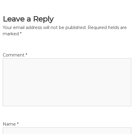
s
t
Leave a Reply
n
Your email address will not be published.
Required fields are
marked
*
a
v
Comment
*
i
g
a
t
i
Name
*