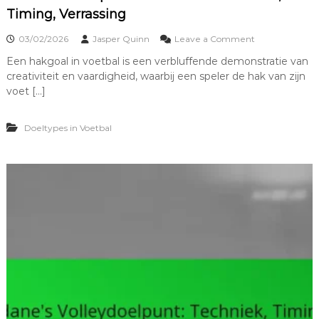
n
Timing, Verrassing
i
e
o
03/02/2026
Jasper Quinn
Leave a Comment
k
n
,
Een hakgoal in voetbal is een verbluffende demonstratie van
B
V
creativiteit en vaardigheid, waarbij een speler de hak van zijn
a
e
c
voet […]
r
k
r
h
a
Doeltypes in Voetbal
e
s
e
s
l
i
D
n
o
g
e
l
p
u
n
t
i
n
V
o