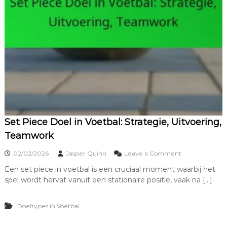
o
e
l
p
u
n
t
:
C
o
n
t
r
Set Piece Doel in Voetbal: Strategie, Uitvoering,
o
Teamwork
v
e
o
02/02/2026
Jasper Quinn
Leave a Comment
r
n
s
Een set piece in voetbal is een cruciaal moment waarbij het
S
e
spel wordt hervat vanuit een stationaire positie, vaak na […]
e
,
t
T
P
e
Doeltypes in Voetbal
i
c
e
h
c