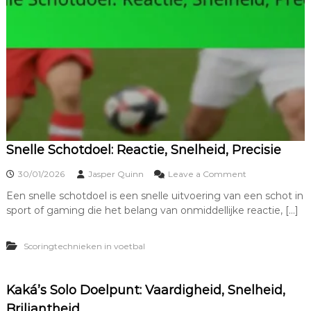
,
A
f
s
t
a
n
d
,
N
a
u
Snelle Schotdoel: Reactie, Snelheid, Precisie
w
k
o
30/01/2026
Jasper Quinn
Leave a Comment
e
n
Een snelle schotdoel is een snelle uitvoering van een schot in
u
S
r
sport of gaming die het belang van onmiddellijke reactie, […]
n
i
e
g
l
Scoringtechnieken in voetbal
h
l
e
e
i
S
d
c
Kaká’s Solo Doelpunt: Vaardigheid, Snelheid,
h
Briljantheid
o