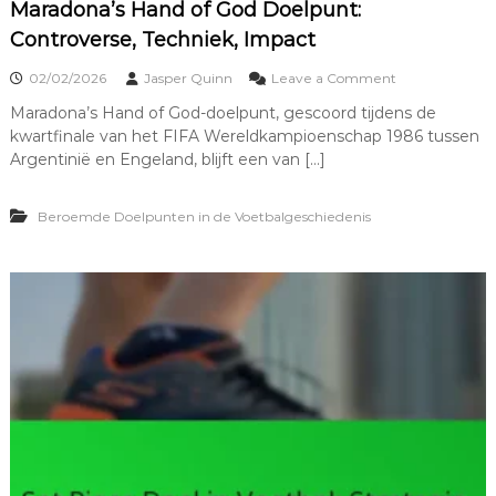
T
Maradona’s Hand of God Doelpunt:
i
Controverse, Techniek, Impact
m
i
o
02/02/2026
Jasper Quinn
Leave a Comment
n
n
g
Maradona’s Hand of God-doelpunt, gescoord tijdens de
M
,
kwartfinale van het FIFA Wereldkampioenschap 1986 tussen
a
B
r
Argentinië en Engeland, blijft een van […]
e
a
t
d
e
Beroemde Doelpunten in de Voetbalgeschiedenis
o
k
n
e
a
n
’
i
s
s
H
a
n
d
o
f
G
o
d
D