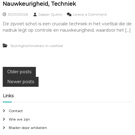
Nauwkeurigheid, Techniek
r
a
o
30/01/2026
Jasper Quinn
Leave a Comment
j
n
e
De zijvoet schot is een cruciale techniek in het voetbal die de
Z
c
nadruk legt op controle en nauwkeurigheid, waardoor het […]
i
t
j
,
v
P
Scoringtechnieken in voetbal
o
o
e
s
t
i
S
t
c
i
P
Older posts
h
o
o
n
Newer posts
o
t
e
D
r
Links
o
i
s
e
n
l
g
t
Contact
p
u
Wie we zijn
n
s
Blader door artikelen
t
: