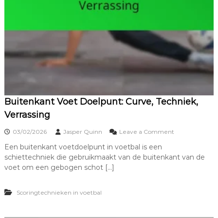
Buitenkant Voet Doelpunt: Curve, Techniek,
Verrassing
o
03/02/2026
Jasper Quinn
Leave a Comment
n
Een buitenkant voetdoelpunt in voetbal is een
B
schiettechniek die gebruikmaakt van de buitenkant van de
u
i
voet om een gebogen schot […]
t
e
Scoringtechnieken in voetbal
n
k
a