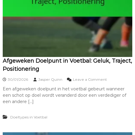
r
r
e
d
c
i
i
g
s
h
i
e
e
i
d
,
S
n
Afgeweken Doelpunt in Voetbal: Geluk, Traject,
e
Positionering
l
h
o
30/01/2026
Jasper Quinn
Leave a Comment
e
n
i
Een afgeweken doelpunt in het voetbal gebeurt wanneer
A
d
een schot op doel wordt veranderd door een verdediger of
f
,
g
een andere […]
B
e
r
w
i
Doeltypes in Voetbal
e
l
k
j
e
a
n
n