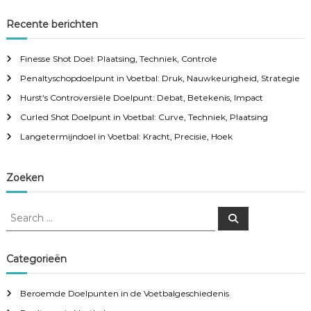
n
C
o
Recente berichten
n
a
t
Finesse Shot Doel: Plaatsing, Techniek, Controle
r
v
o
Penaltyschopdoelpunt in Voetbal: Druk, Nauwkeurigheid, Strategie
l
e
Hurst’s Controversiële Doelpunt: Debat, Betekenis, Impact
i
,
Curled Shot Doelpunt in Voetbal: Curve, Techniek, Plaatsing
N
g
a
Langetermijndoel in Voetbal: Kracht, Precisie, Hoek
u
w
a
k
Zoeken
e
t
u
r
S
S
i
i
e
e
g
a
a
r
h
c
r
o
Categorieën
e
h
c
i
d
h
n
Beroemde Doelpunten in de Voetbalgeschiedenis
,
f
T