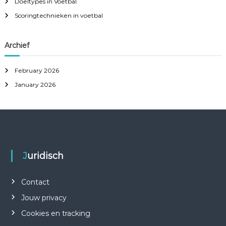
Doeltypes in Voetbal
o
e
r
Scoringtechnieken in voetbal
c
:
h
n
i
Archief
e
k
February 2026
January 2026
Juridisch
Contact
Jouw privacy
Cookies en tracking