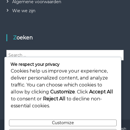
Algemene voorwaarden
Wie we zijn
Zoeken
S
e
We respect your privacy
a
S
e
r
Cookies help us improve your experience,
a
r
c
deliver personalized content, and analyze
c
h
h
traffic. You can choose which cookies to
f
allow by clicking
Customize
. Click
Accept All
o
to consent or
Reject All
to decline non-
r
essential cookies.
:
Customize
Copyright © 2026
loopleeuwarden.nl
All rights reserved. Theme:
Flash