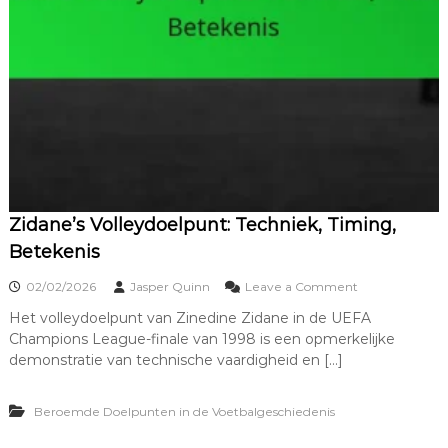
e
t
b
a
l
:
C
r
e
a
t
i
v
Zidane’s Volleydoelpunt: Techniek, Timing,
i
Betekenis
t
e
o
02/02/2026
Jasper Quinn
Leave a Comment
i
n
t
Het volleydoelpunt van Zinedine Zidane in de UEFA
Z
,
Champions League-finale van 1998 is een opmerkelijke
i
T
d
demonstratie van technische vaardigheid en […]
i
a
m
n
i
Beroemde Doelpunten in de Voetbalgeschiedenis
e
n
’
g
s