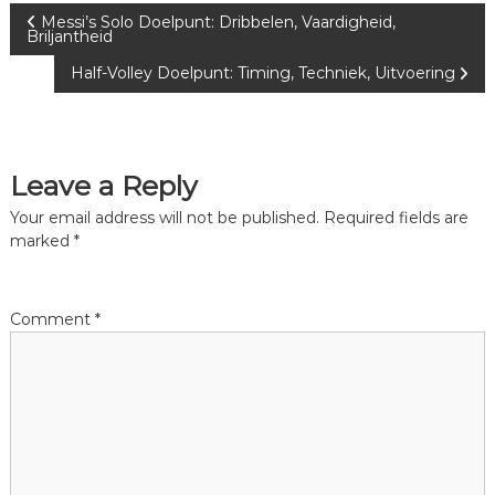
P
Messi’s Solo Doelpunt: Dribbelen, Vaardigheid,
Briljantheid
o
Half-Volley Doelpunt: Timing, Techniek, Uitvoering
s
t
Leave a Reply
n
Your email address will not be published.
Required fields are
marked
*
a
v
Comment
*
i
g
a