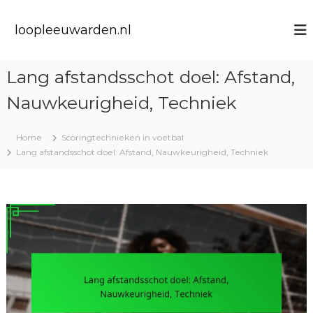
S
k
loopleeuwarden.nl
i
p
t
Lang afstandsschot doel: Afstand,
o
c
Nauwkeurigheid, Techniek
o
n
t
Home
Scoringtechnieken in voetbal
e
Lang afstandsschot doel: Afstand, Nauwkeurigheid, Techniek
n
t