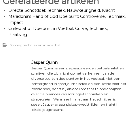
Gerelateerde artikelen
Directe Schotdoel: Techniek, Nauwkeurigheid, Kracht
Maradona’s Hand of God Doelpunt: Controverse, Techniek,
Impact
Curled Shot Doelpunt in Voetbal: Curve, Techniek,
Plaatsing
Scoringtechnieken in voetbal
Jasper Quinn
Jasper Quinn is een gepassioneerde voetbalanalist en
schrijver, die zich richt op het verkennen van de
diverse soorten doelpunten in het voetbal. Met een
achtergrond in sportjournalistiek en een liefde voor het
mooie spel, heeft hij als doel om fans te onderwijzen
over de nuances van scorings-technieken en
strategieën. Wanneer hij niet aan het schrijven is,
speelt Jasper graag pickup-wedstrijden en traint hij
lokale jeugdteams.