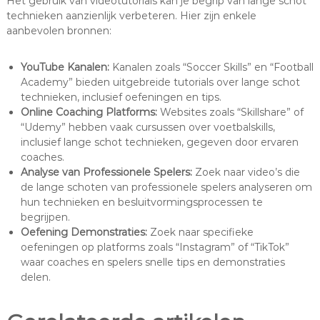
Het gebruik van videotutorials kan je begrip van lange schot
technieken aanzienlijk verbeteren. Hier zijn enkele
aanbevolen bronnen:
YouTube Kanalen:
Kanalen zoals “Soccer Skills” en “Football
Academy” bieden uitgebreide tutorials over lange schot
technieken, inclusief oefeningen en tips.
Online Coaching Platforms:
Websites zoals “Skillshare” of
“Udemy” hebben vaak cursussen over voetbalskills,
inclusief lange schot technieken, gegeven door ervaren
coaches.
Analyse van Professionele Spelers:
Zoek naar video’s die
de lange schoten van professionele spelers analyseren om
hun technieken en besluitvormingsprocessen te
begrijpen.
Oefening Demonstraties:
Zoek naar specifieke
oefeningen op platforms zoals “Instagram” of “TikTok”
waar coaches en spelers snelle tips en demonstraties
delen.