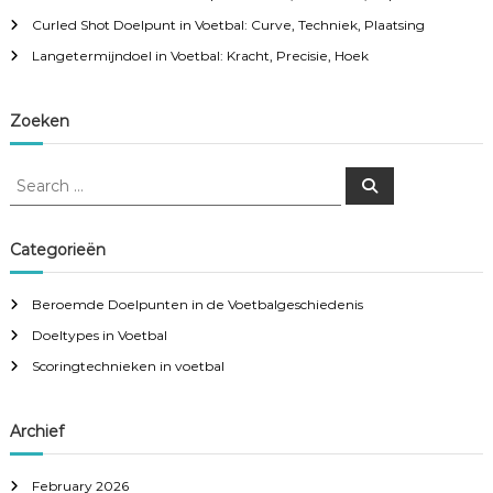
Curled Shot Doelpunt in Voetbal: Curve, Techniek, Plaatsing
Langetermijndoel in Voetbal: Kracht, Precisie, Hoek
Zoeken
S
S
e
e
a
a
r
c
r
Categorieën
h
c
h
Beroemde Doelpunten in de Voetbalgeschiedenis
f
Doeltypes in Voetbal
o
r
Scoringtechnieken in voetbal
:
Archief
February 2026