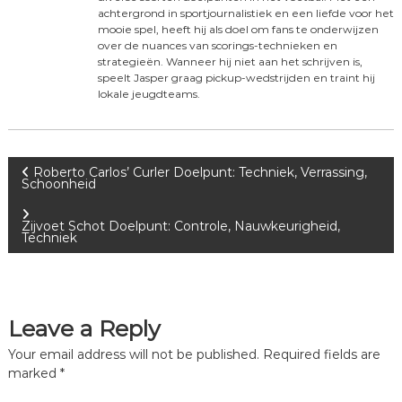
achtergrond in sportjournalistiek en een liefde voor het
mooie spel, heeft hij als doel om fans te onderwijzen
over de nuances van scorings-technieken en
strategieën. Wanneer hij niet aan het schrijven is,
speelt Jasper graag pickup-wedstrijden en traint hij
lokale jeugdteams.
P
Roberto Carlos’ Curler Doelpunt: Techniek, Verrassing,
Schoonheid
o
Zijvoet Schot Doelpunt: Controle, Nauwkeurigheid,
Techniek
s
t
Leave a Reply
n
Your email address will not be published.
Required fields are
a
marked
*