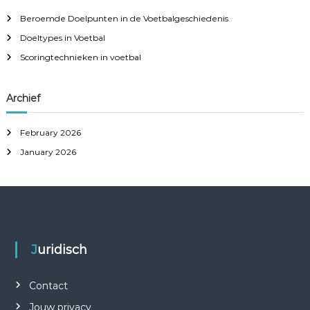
h
Beroemde Doelpunten in de Voetbalgeschiedenis
f
Doeltypes in Voetbal
o
r
Scoringtechnieken in voetbal
:
Archief
February 2026
January 2026
Juridisch
Contact
Jouw privacy