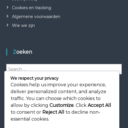
Cookies en tracking
Algemene voorwaarden
Wie we zijn
Zoeken
S
e
We respect your privacy
a
S
e
Cookies help us improve your experience,
r
a
r
c
deliver personalized content, and analyze
c
h
h
traffic. You can choose which cookies to
f
allow by clicking
Customize
. Click
Accept All
o
to consent or
Reject All
to decline non-
r
essential cookies.
: