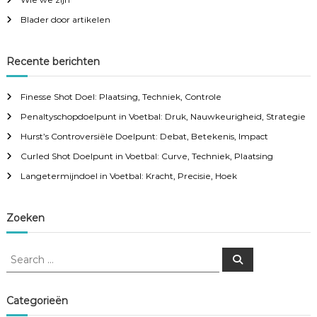
Blader door artikelen
Recente berichten
Finesse Shot Doel: Plaatsing, Techniek, Controle
Penaltyschopdoelpunt in Voetbal: Druk, Nauwkeurigheid, Strategie
Hurst’s Controversiële Doelpunt: Debat, Betekenis, Impact
Curled Shot Doelpunt in Voetbal: Curve, Techniek, Plaatsing
Langetermijndoel in Voetbal: Kracht, Precisie, Hoek
Zoeken
S
S
e
e
a
a
r
c
r
Categorieën
h
c